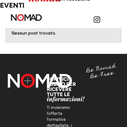
EVENTI
Nessun post trovato.
HOME
CORSI
DIPARTIMENTI
WHY NOMAD
SCRIVICI
DOCENTI
SUBITO PER
RICEVERE
EVENTI
TUTTE LE
informazioni!
Ti invieremo
l’offerta
formativa
dettagliata, i