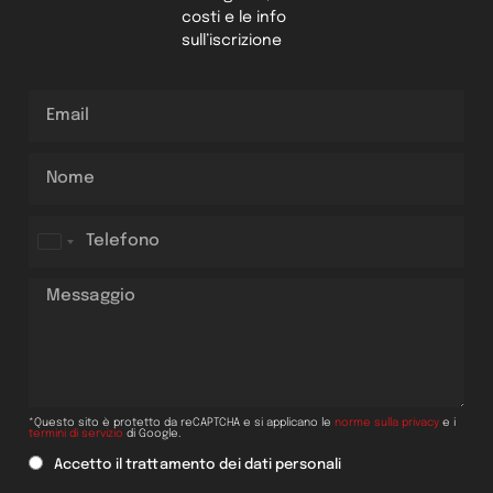
costi e le info
sull’iscrizione
Italy +39
*Questo sito è protetto da reCAPTCHA e si applicano le
norme sulla privacy
e i
termini di servizio
di Google.
Accetto il trattamento dei dati personali